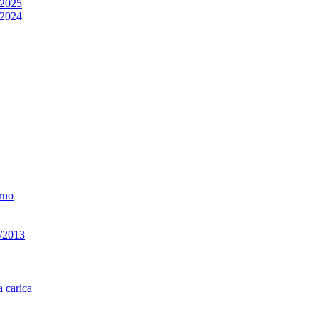
/2025
/2024
erno
33/2013
a carica