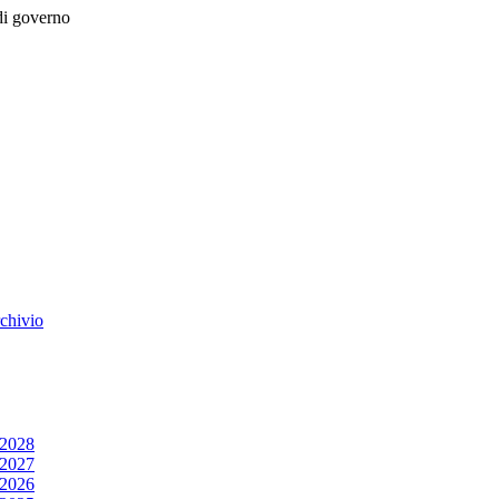
 di governo
rchivio
/2028
/2027
/2026