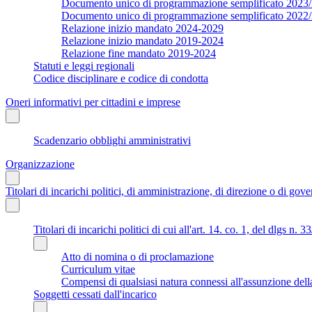
Documento unico di programmazione semplificato 2023
Documento unico di programmazione semplificato 2022
Relazione inizio mandato 2024-2029
Relazione inizio mandato 2019-2024
Relazione fine mandato 2019-2024
Statuti e leggi regionali
Codice disciplinare e codice di condotta
Oneri informativi per cittadini e imprese
Scadenzario obblighi amministrativi
Organizzazione
Titolari di incarichi politici, di amministrazione, di direzione o di gov
Titolari di incarichi politici di cui all'art. 14. co. 1, del dlgs n. 
Atto di nomina o di proclamazione
Curriculum vitae
Compensi di qualsiasi natura connessi all'assunzione dell
Soggetti cessati dall'incarico