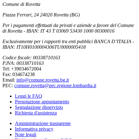
Comune di Rovetta
Piazza Ferrari, 24 24020 Rovetta (BG)
Per i pagamenti effettuati da privati e aziende a favore del Comune
di Rovetta - IBAN: IT 43 T 03069 53430 1000 00300016
Esclusivamente per i rapporti tra enti pubblici BANCA D’ITALIA -
IBAN: IT10H0100004306TU0000005418
Codice fiscale: 00338710163
P.IVA: 00338710163
Tel: +39034672004
Fax: 034674238
Email:
info@comune.rovetta.bg.it
PEC:
comune.rovetta@pec.regione.lombardia.it
Leggi le FAQ
Prenotazione appuntamento
Segnalazione disservizio
Richiesta d'assistenza
Amministrazione trasparente
Informativa privacy
Note legali