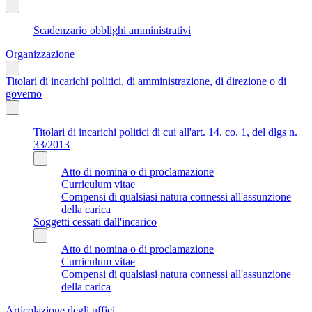
Scadenzario obblighi amministrativi
Organizzazione
Titolari di incarichi politici, di amministrazione, di direzione o di
governo
Titolari di incarichi politici di cui all'art. 14. co. 1, del dlgs n.
33/2013
Atto di nomina o di proclamazione
Curriculum vitae
Compensi di qualsiasi natura connessi all'assunzione
della carica
Soggetti cessati dall'incarico
Atto di nomina o di proclamazione
Curriculum vitae
Compensi di qualsiasi natura connessi all'assunzione
della carica
Articolazione degli uffici