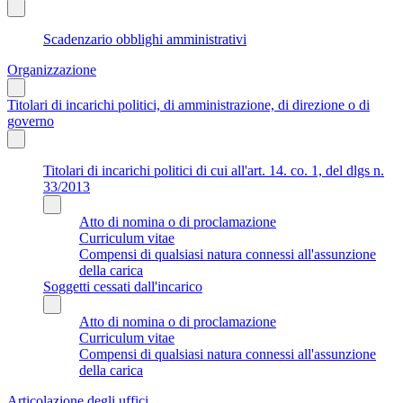
Scadenzario obblighi amministrativi
Organizzazione
Titolari di incarichi politici, di amministrazione, di direzione o di
governo
Titolari di incarichi politici di cui all'art. 14. co. 1, del dlgs n.
33/2013
Atto di nomina o di proclamazione
Curriculum vitae
Compensi di qualsiasi natura connessi all'assunzione
della carica
Soggetti cessati dall'incarico
Atto di nomina o di proclamazione
Curriculum vitae
Compensi di qualsiasi natura connessi all'assunzione
della carica
Articolazione degli uffici