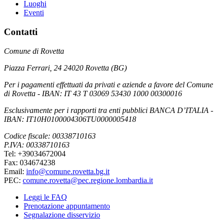
Luoghi
Eventi
Contatti
Comune di Rovetta
Piazza Ferrari, 24 24020 Rovetta (BG)
Per i pagamenti effettuati da privati e aziende a favore del Comune
di Rovetta - IBAN: IT 43 T 03069 53430 1000 00300016
Esclusivamente per i rapporti tra enti pubblici BANCA D’ITALIA -
IBAN: IT10H0100004306TU0000005418
Codice fiscale: 00338710163
P.IVA: 00338710163
Tel: +39034672004
Fax: 034674238
Email:
info@comune.rovetta.bg.it
PEC:
comune.rovetta@pec.regione.lombardia.it
Leggi le FAQ
Prenotazione appuntamento
Segnalazione disservizio