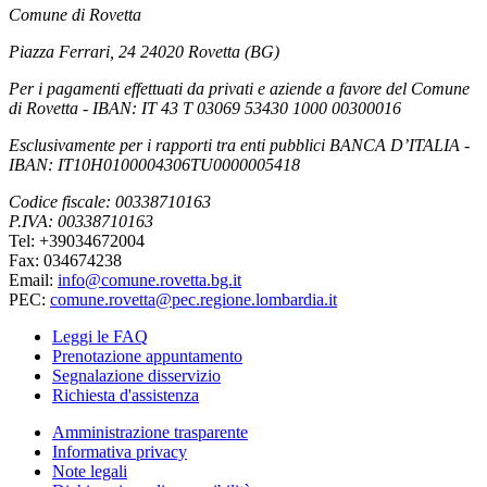
Comune di Rovetta
Piazza Ferrari, 24 24020 Rovetta (BG)
Per i pagamenti effettuati da privati e aziende a favore del Comune
di Rovetta - IBAN: IT 43 T 03069 53430 1000 00300016
Esclusivamente per i rapporti tra enti pubblici BANCA D’ITALIA -
IBAN: IT10H0100004306TU0000005418
Codice fiscale: 00338710163
P.IVA: 00338710163
Tel: +39034672004
Fax: 034674238
Email:
info@comune.rovetta.bg.it
PEC:
comune.rovetta@pec.regione.lombardia.it
Leggi le FAQ
Prenotazione appuntamento
Segnalazione disservizio
Richiesta d'assistenza
Amministrazione trasparente
Informativa privacy
Note legali