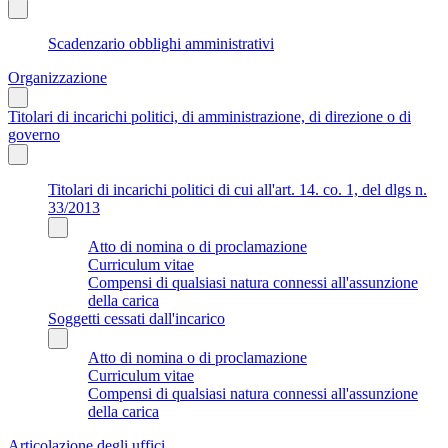
Scadenzario obblighi amministrativi
Organizzazione
Titolari di incarichi politici, di amministrazione, di direzione o di
governo
Titolari di incarichi politici di cui all'art. 14. co. 1, del dlgs n.
33/2013
Atto di nomina o di proclamazione
Curriculum vitae
Compensi di qualsiasi natura connessi all'assunzione
della carica
Soggetti cessati dall'incarico
Atto di nomina o di proclamazione
Curriculum vitae
Compensi di qualsiasi natura connessi all'assunzione
della carica
Articolazione degli uffici