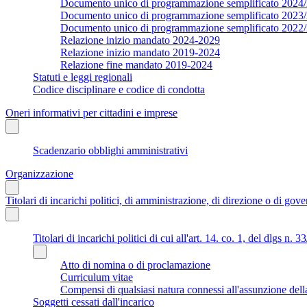
Documento unico di programmazione semplificato 2024
Documento unico di programmazione semplificato 2023
Documento unico di programmazione semplificato 2022
Relazione inizio mandato 2024-2029
Relazione inizio mandato 2019-2024
Relazione fine mandato 2019-2024
Statuti e leggi regionali
Codice disciplinare e codice di condotta
Oneri informativi per cittadini e imprese
Scadenzario obblighi amministrativi
Organizzazione
Titolari di incarichi politici, di amministrazione, di direzione o di gov
Titolari di incarichi politici di cui all'art. 14. co. 1, del dlgs n. 
Atto di nomina o di proclamazione
Curriculum vitae
Compensi di qualsiasi natura connessi all'assunzione dell
Soggetti cessati dall'incarico