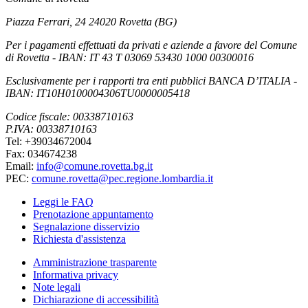
Piazza Ferrari, 24 24020 Rovetta (BG)
Per i pagamenti effettuati da privati e aziende a favore del Comune
di Rovetta - IBAN: IT 43 T 03069 53430 1000 00300016
Esclusivamente per i rapporti tra enti pubblici BANCA D’ITALIA -
IBAN: IT10H0100004306TU0000005418
Codice fiscale: 00338710163
P.IVA: 00338710163
Tel: +39034672004
Fax: 034674238
Email:
info@comune.rovetta.bg.it
PEC:
comune.rovetta@pec.regione.lombardia.it
Leggi le FAQ
Prenotazione appuntamento
Segnalazione disservizio
Richiesta d'assistenza
Amministrazione trasparente
Informativa privacy
Note legali
Dichiarazione di accessibilità