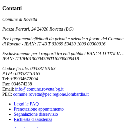
Contatti
Comune di Rovetta
Piazza Ferrari, 24 24020 Rovetta (BG)
Per i pagamenti effettuati da privati e aziende a favore del Comune
di Rovetta - IBAN: IT 43 T 03069 53430 1000 00300016
Esclusivamente per i rapporti tra enti pubblici BANCA D’ITALIA -
IBAN: IT10H0100004306TU0000005418
Codice fiscale: 00338710163
P.IVA: 00338710163
Tel: +39034672004
Fax: 034674238
Email:
info@comune.rovetta.bg.it
PEC:
comune.rovetta@pec.regione.lombardia.it
Leggi le FAQ
Prenotazione appuntamento
Segnalazione disservizio
Richiesta d'assistenza