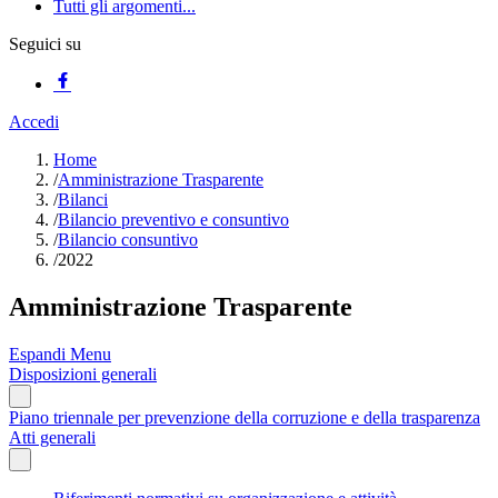
Tutti gli argomenti...
Seguici su
Accedi
Home
/
Amministrazione Trasparente
/
Bilanci
/
Bilancio preventivo e consuntivo
/
Bilancio consuntivo
/
2022
Amministrazione Trasparente
Espandi Menu
Disposizioni generali
Piano triennale per prevenzione della corruzione e della trasparenza
Atti generali