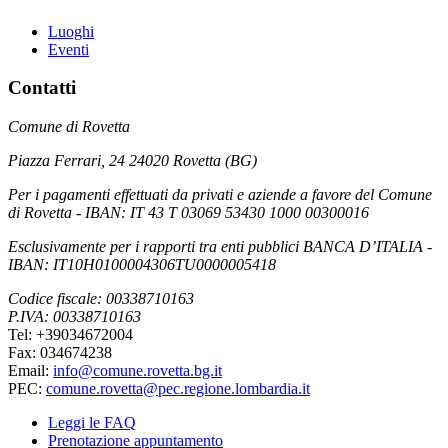
Luoghi
Eventi
Contatti
Comune di Rovetta
Piazza Ferrari, 24 24020 Rovetta (BG)
Per i pagamenti effettuati da privati e aziende a favore del Comune
di Rovetta - IBAN: IT 43 T 03069 53430 1000 00300016
Esclusivamente per i rapporti tra enti pubblici BANCA D’ITALIA -
IBAN: IT10H0100004306TU0000005418
Codice fiscale: 00338710163
P.IVA: 00338710163
Tel: +39034672004
Fax: 034674238
Email:
info@comune.rovetta.bg.it
PEC:
comune.rovetta@pec.regione.lombardia.it
Leggi le FAQ
Prenotazione appuntamento