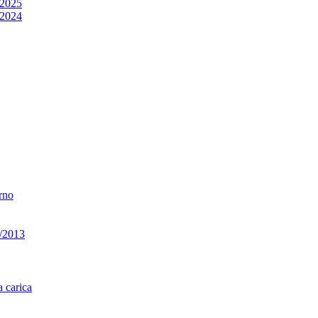
/2025
/2024
erno
33/2013
a carica