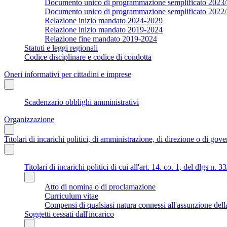
Documento unico di programmazione semplificato 2023
Documento unico di programmazione semplificato 2022
Relazione inizio mandato 2024-2029
Relazione inizio mandato 2019-2024
Relazione fine mandato 2019-2024
Statuti e leggi regionali
Codice disciplinare e codice di condotta
Oneri informativi per cittadini e imprese
Scadenzario obblighi amministrativi
Organizzazione
Titolari di incarichi politici, di amministrazione, di direzione o di gov
Titolari di incarichi politici di cui all'art. 14. co. 1, del dlgs n. 
Atto di nomina o di proclamazione
Curriculum vitae
Compensi di qualsiasi natura connessi all'assunzione dell
Soggetti cessati dall'incarico