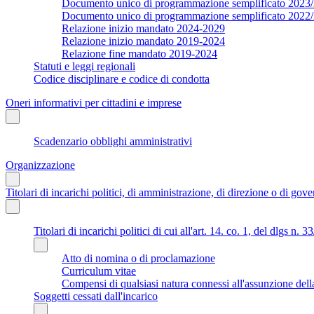
Documento unico di programmazione semplificato 2023
Documento unico di programmazione semplificato 2022
Relazione inizio mandato 2024-2029
Relazione inizio mandato 2019-2024
Relazione fine mandato 2019-2024
Statuti e leggi regionali
Codice disciplinare e codice di condotta
Oneri informativi per cittadini e imprese
Scadenzario obblighi amministrativi
Organizzazione
Titolari di incarichi politici, di amministrazione, di direzione o di gov
Titolari di incarichi politici di cui all'art. 14. co. 1, del dlgs n. 
Atto di nomina o di proclamazione
Curriculum vitae
Compensi di qualsiasi natura connessi all'assunzione dell
Soggetti cessati dall'incarico