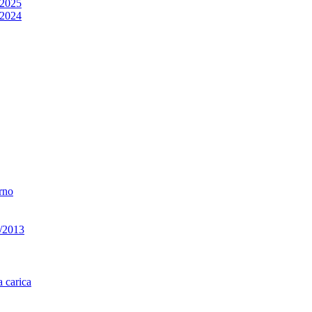
/2025
/2024
erno
33/2013
a carica