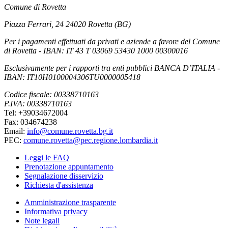
Comune di Rovetta
Piazza Ferrari, 24 24020 Rovetta (BG)
Per i pagamenti effettuati da privati e aziende a favore del Comune
di Rovetta - IBAN: IT 43 T 03069 53430 1000 00300016
Esclusivamente per i rapporti tra enti pubblici BANCA D’ITALIA -
IBAN: IT10H0100004306TU0000005418
Codice fiscale: 00338710163
P.IVA: 00338710163
Tel: +39034672004
Fax: 034674238
Email:
info@comune.rovetta.bg.it
PEC:
comune.rovetta@pec.regione.lombardia.it
Leggi le FAQ
Prenotazione appuntamento
Segnalazione disservizio
Richiesta d'assistenza
Amministrazione trasparente
Informativa privacy
Note legali