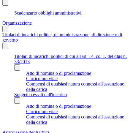
Scadenzario obblighi amministrativi
Organizzazione
Titolari di incarichi politici, di amministrazione, di direzione o di
governo
Titolari di incarichi politici di cui all'art. 14. co. 1, del dlgs n.
33/2013
Atto di nomina o di proclamazione
Curriculum vitae
Compensi di qualsiasi natura connessi all'assunzione
della carica
Soggetti cessati dall'incarico
Atto di nomina o di proclamazione
Curriculum vitae
Compensi di qualsiasi natura connessi all'assunzione
della carica
Articolazione degli uffici