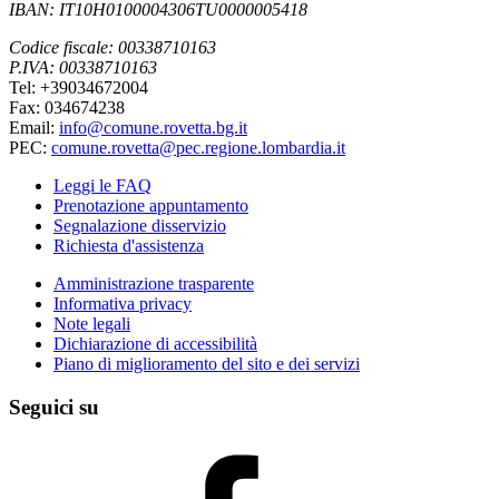
IBAN: IT10H0100004306TU0000005418
Codice fiscale: 00338710163
P.IVA: 00338710163
Tel: +39034672004
Fax: 034674238
Email:
info@comune.rovetta.bg.it
PEC:
comune.rovetta@pec.regione.lombardia.it
Leggi le FAQ
Prenotazione appuntamento
Segnalazione disservizio
Richiesta d'assistenza
Amministrazione trasparente
Informativa privacy
Note legali
Dichiarazione di accessibilità
Piano di miglioramento del sito e dei servizi
Seguici su