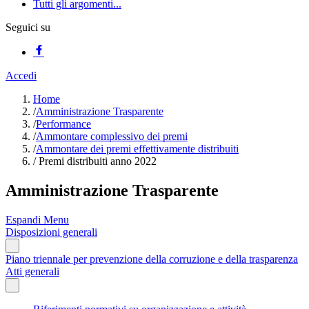
Tutti gli argomenti...
Seguici su
Accedi
Home
/
Amministrazione Trasparente
/
Performance
/
Ammontare complessivo dei premi
/
Ammontare dei premi effettivamente distribuiti
/
Premi distribuiti anno 2022
Amministrazione Trasparente
Espandi Menu
Disposizioni generali
Piano triennale per prevenzione della corruzione e della trasparenza
Atti generali