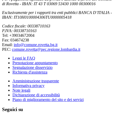
di Rovetta - IBAN: IT 43 T 03069 53430 1000 00300016
Esclusivamente per i rapporti tra enti pubblici BANCA D’ITALIA -
IBAN: IT10H0100004306TU0000005418
Codice fiscale: 00338710163
P.IVA: 00338710163
Tel: +39034672004
Fax: 034674238
Email:
info@comune.rovetta.bg.it
PEC:
comune.rovetta@pec.regione.lombardia.it
Leggi le FAQ
Prenotazione appuntamento
Segnalazione disservizio
Richiesta d'assistenza
Amministrazione trasparente
Informativa privacy
Note legali
Dichiarazione di accessibilità
Piano di miglioramento del sito e dei servizi
Seguici su