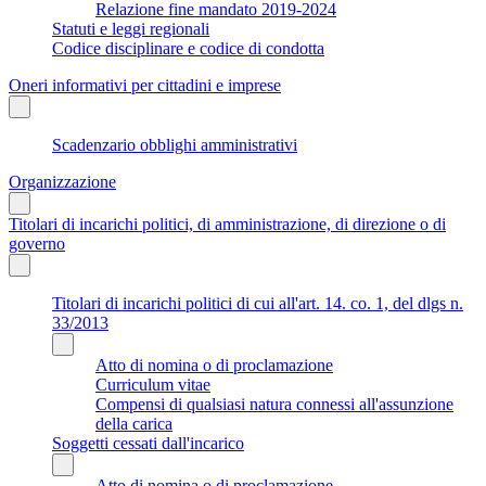
Relazione fine mandato 2019-2024
Statuti e leggi regionali
Codice disciplinare e codice di condotta
Oneri informativi per cittadini e imprese
Scadenzario obblighi amministrativi
Organizzazione
Titolari di incarichi politici, di amministrazione, di direzione o di
governo
Titolari di incarichi politici di cui all'art. 14. co. 1, del dlgs n.
33/2013
Atto di nomina o di proclamazione
Curriculum vitae
Compensi di qualsiasi natura connessi all'assunzione
della carica
Soggetti cessati dall'incarico
Atto di nomina o di proclamazione