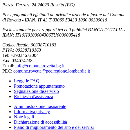
Piazza Ferrari, 24 24020 Rovetta (BG)
Per i pagamenti effettuati da privati e aziende a favore del Comune
di Rovetta - IBAN: IT 43 T 03069 53430 1000 00300016
Esclusivamente per i rapporti tra enti pubblici BANCA D’ITALIA -
IBAN: IT10H0100004306TU0000005418
Codice fiscale: 00338710163
P.IVA: 00338710163
Tel: +39034672004
Fax: 034674238
Email:
info@comune.rovetta.bg.it
PEC:
comune.rovetta@pec.regione.lombardia.it
Leggi le FAQ
Prenotazione appuntamento
Segnalazione disservizio
Richiesta d'assistenza
Amministrazione trasparente
Informativa privacy
Note legali
Dichiarazione di accessibilità
Piano di miglioramento del sito e dei servizi