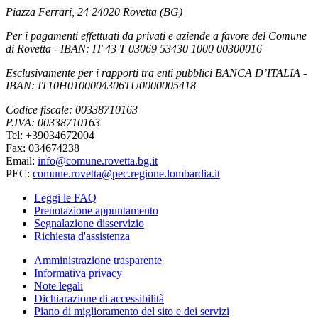
Piazza Ferrari, 24 24020 Rovetta (BG)
Per i pagamenti effettuati da privati e aziende a favore del Comune
di Rovetta - IBAN: IT 43 T 03069 53430 1000 00300016
Esclusivamente per i rapporti tra enti pubblici BANCA D’ITALIA -
IBAN: IT10H0100004306TU0000005418
Codice fiscale: 00338710163
P.IVA: 00338710163
Tel: +39034672004
Fax: 034674238
Email:
info@comune.rovetta.bg.it
PEC:
comune.rovetta@pec.regione.lombardia.it
Leggi le FAQ
Prenotazione appuntamento
Segnalazione disservizio
Richiesta d'assistenza
Amministrazione trasparente
Informativa privacy
Note legali
Dichiarazione di accessibilità
Piano di miglioramento del sito e dei servizi