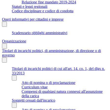
Relazione fine mandato 2019-2024
Statuti e leggi regionali
Codice disciplinare e codice di condotta
Oneri informativi per cittadini e imprese
Scadenzario obblighi amministrativi
Organizzazione
Titolari di incarichi politici, di amministrazione, di direzione o di
governo
Titolari di incarichi politici di cui all'art. 14. co. 1, del dlgs n.
33/2013
Atto di nomina o di proclamazione
Curriculum vitae
Compensi di qualsiasi natura connessi all'assunzione
della carica
Soggetti cessati dall'incarico
Atto di nomina o di proclamazione