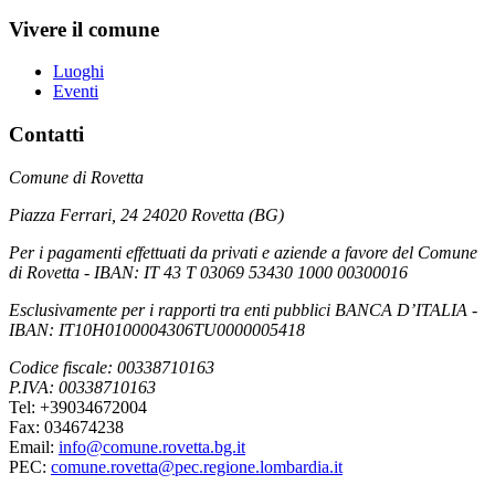
Vivere il comune
Luoghi
Eventi
Contatti
Comune di Rovetta
Piazza Ferrari, 24 24020 Rovetta (BG)
Per i pagamenti effettuati da privati e aziende a favore del Comune
di Rovetta - IBAN: IT 43 T 03069 53430 1000 00300016
Esclusivamente per i rapporti tra enti pubblici BANCA D’ITALIA -
IBAN: IT10H0100004306TU0000005418
Codice fiscale: 00338710163
P.IVA: 00338710163
Tel: +39034672004
Fax: 034674238
Email:
info@comune.rovetta.bg.it
PEC:
comune.rovetta@pec.regione.lombardia.it