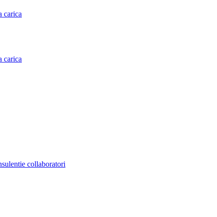
a carica
a carica
nsulentie collaboratori