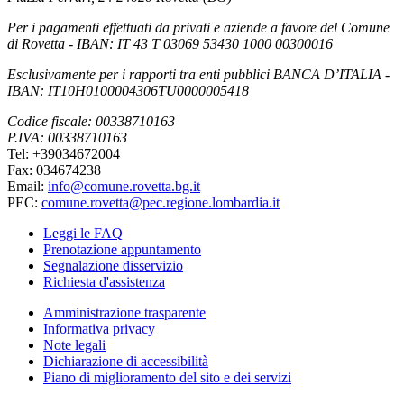
Per i pagamenti effettuati da privati e aziende a favore del Comune
di Rovetta - IBAN: IT 43 T 03069 53430 1000 00300016
Esclusivamente per i rapporti tra enti pubblici BANCA D’ITALIA -
IBAN: IT10H0100004306TU0000005418
Codice fiscale: 00338710163
P.IVA: 00338710163
Tel: +39034672004
Fax: 034674238
Email:
info@comune.rovetta.bg.it
PEC:
comune.rovetta@pec.regione.lombardia.it
Leggi le FAQ
Prenotazione appuntamento
Segnalazione disservizio
Richiesta d'assistenza
Amministrazione trasparente
Informativa privacy
Note legali
Dichiarazione di accessibilità
Piano di miglioramento del sito e dei servizi