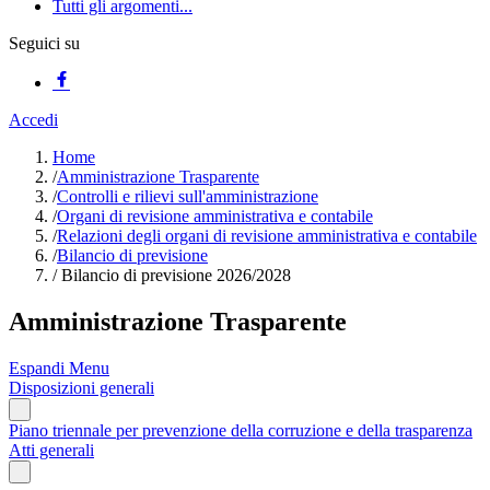
Tutti gli argomenti...
Seguici su
Accedi
Home
/
Amministrazione Trasparente
/
Controlli e rilievi sull'amministrazione
/
Organi di revisione amministrativa e contabile
/
Relazioni degli organi di revisione amministrativa e contabile
/
Bilancio di previsione
/
Bilancio di previsione 2026/2028
Amministrazione Trasparente
Espandi Menu
Disposizioni generali
Piano triennale per prevenzione della corruzione e della trasparenza
Atti generali