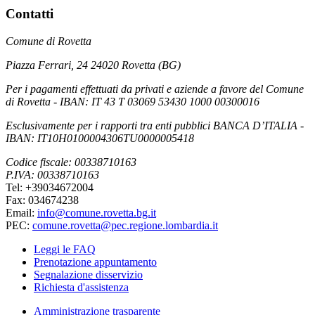
Contatti
Comune di Rovetta
Piazza Ferrari, 24 24020 Rovetta (BG)
Per i pagamenti effettuati da privati e aziende a favore del Comune
di Rovetta - IBAN: IT 43 T 03069 53430 1000 00300016
Esclusivamente per i rapporti tra enti pubblici BANCA D’ITALIA -
IBAN: IT10H0100004306TU0000005418
Codice fiscale: 00338710163
P.IVA: 00338710163
Tel: +39034672004
Fax: 034674238
Email:
info@comune.rovetta.bg.it
PEC:
comune.rovetta@pec.regione.lombardia.it
Leggi le FAQ
Prenotazione appuntamento
Segnalazione disservizio
Richiesta d'assistenza
Amministrazione trasparente