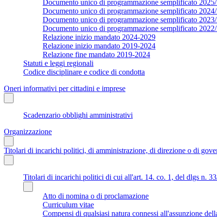
Documento unico di programmazione semplificato 2025
Documento unico di programmazione semplificato 2024
Documento unico di programmazione semplificato 2023
Documento unico di programmazione semplificato 2022
Relazione inizio mandato 2024-2029
Relazione inizio mandato 2019-2024
Relazione fine mandato 2019-2024
Statuti e leggi regionali
Codice disciplinare e codice di condotta
Oneri informativi per cittadini e imprese
Scadenzario obblighi amministrativi
Organizzazione
Titolari di incarichi politici, di amministrazione, di direzione o di gov
Titolari di incarichi politici di cui all'art. 14. co. 1, del dlgs n. 
Atto di nomina o di proclamazione
Curriculum vitae
Compensi di qualsiasi natura connessi all'assunzione dell