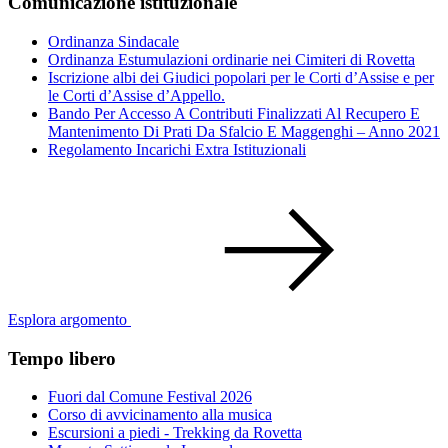
Comunicazione istituzionale
Ordinanza Sindacale
Ordinanza Estumulazioni ordinarie nei Cimiteri di Rovetta
Iscrizione albi dei Giudici popolari per le Corti d’Assise e per
le Corti d’Assise d’Appello.
Bando Per Accesso A Contributi Finalizzati Al Recupero E
Mantenimento Di Prati Da Sfalcio E Maggenghi – Anno 2021
Regolamento Incarichi Extra Istituzionali
Esplora argomento
Tempo libero
Fuori dal Comune Festival 2026
Corso di avvicinamento alla musica
Escursioni a piedi - Trekking da Rovetta