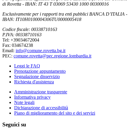
di Rovetta - IBAN: IT 43 T 03069 53430 1000 00300016
Esclusivamente per i rapporti tra enti pubblici BANCA D’ITALIA -
IBAN: IT10H0100004306TU0000005418
Codice fiscale: 00338710163
P.IVA: 00338710163
Tel: +39034672004
Fax: 034674238
Email:
info@comune.rovetta.bg.it
PEC:
comune.rovetta@pec.regione.lombardia.it
Leggi le FAQ
Prenotazione appuntamento
Segnalazione disservizio
Richiesta d'assistenza
Amministrazione trasparente
Informativa privacy
Note legali
Dichiarazione di accessibilità
Piano di miglioramento del sito e dei servizi
Seguici su