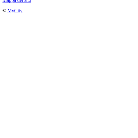
Mappa del sito
©
MyCity