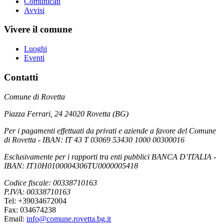
Comunicati
Avvisi
Vivere il comune
Luoghi
Eventi
Contatti
Comune di Rovetta
Piazza Ferrari, 24 24020 Rovetta (BG)
Per i pagamenti effettuati da privati e aziende a favore del Comune
di Rovetta - IBAN: IT 43 T 03069 53430 1000 00300016
Esclusivamente per i rapporti tra enti pubblici BANCA D’ITALIA -
IBAN: IT10H0100004306TU0000005418
Codice fiscale: 00338710163
P.IVA: 00338710163
Tel: +39034672004
Fax: 034674238
Email:
info@comune.rovetta.bg.it