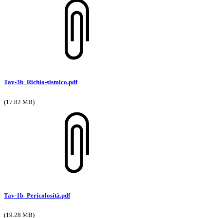
Tav-3b_Richio-sismico.pdf
(17.82 MB)
Tav-1b_Pericolosità.pdf
(19.28 MB)