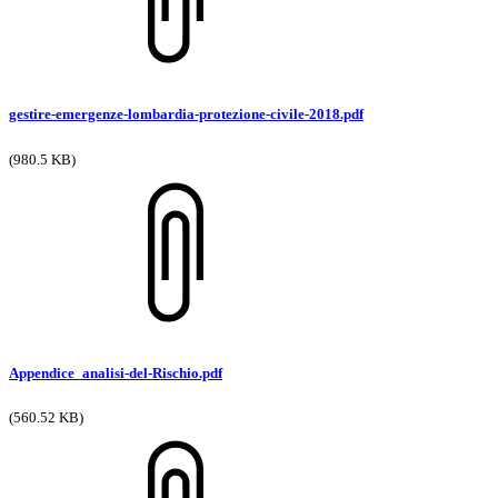
gestire-emergenze-lombardia-protezione-civile-2018.pdf
(980.5 KB)
Appendice_analisi-del-Rischio.pdf
(560.52 KB)