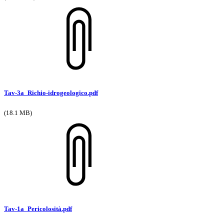
Tav-3a_Richio-idrogeologico.pdf
(18.1 MB)
Tav-1a_Pericolosità.pdf