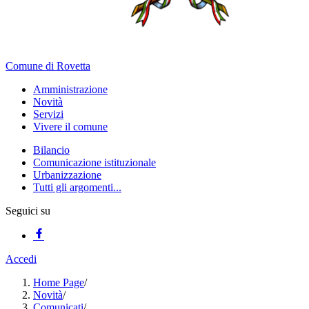
Comune di Rovetta
Amministrazione
Novità
Servizi
Vivere il comune
Bilancio
Comunicazione istituzionale
Urbanizzazione
Tutti gli argomenti...
Seguici su
Accedi
Home Page
/
Novità
/
Comunicati
/