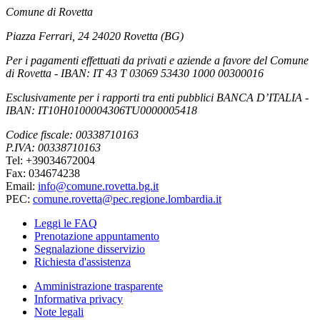
Comune di Rovetta
Piazza Ferrari, 24 24020 Rovetta (BG)
Per i pagamenti effettuati da privati e aziende a favore del Comune
di Rovetta - IBAN: IT 43 T 03069 53430 1000 00300016
Esclusivamente per i rapporti tra enti pubblici BANCA D’ITALIA -
IBAN: IT10H0100004306TU0000005418
Codice fiscale: 00338710163
P.IVA: 00338710163
Tel: +39034672004
Fax: 034674238
Email:
info@comune.rovetta.bg.it
PEC:
comune.rovetta@pec.regione.lombardia.it
Leggi le FAQ
Prenotazione appuntamento
Segnalazione disservizio
Richiesta d'assistenza
Amministrazione trasparente
Informativa privacy
Note legali