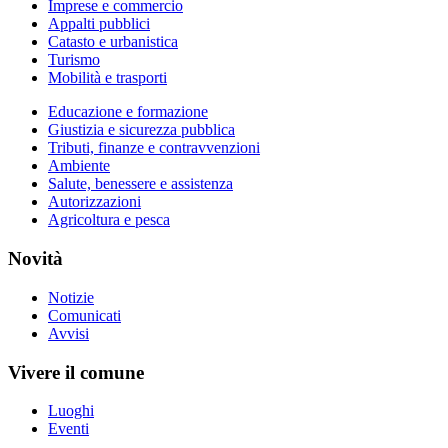
Imprese e commercio
Appalti pubblici
Catasto e urbanistica
Turismo
Mobilità e trasporti
Educazione e formazione
Giustizia e sicurezza pubblica
Tributi, finanze e contravvenzioni
Ambiente
Salute, benessere e assistenza
Autorizzazioni
Agricoltura e pesca
Novità
Notizie
Comunicati
Avvisi
Vivere il comune
Luoghi
Eventi