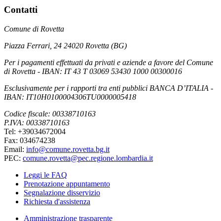
Contatti
Comune di Rovetta
Piazza Ferrari, 24 24020 Rovetta (BG)
Per i pagamenti effettuati da privati e aziende a favore del Comune
di Rovetta - IBAN: IT 43 T 03069 53430 1000 00300016
Esclusivamente per i rapporti tra enti pubblici BANCA D’ITALIA -
IBAN: IT10H0100004306TU0000005418
Codice fiscale: 00338710163
P.IVA: 00338710163
Tel: +39034672004
Fax: 034674238
Email:
info@comune.rovetta.bg.it
PEC:
comune.rovetta@pec.regione.lombardia.it
Leggi le FAQ
Prenotazione appuntamento
Segnalazione disservizio
Richiesta d'assistenza
Amministrazione trasparente