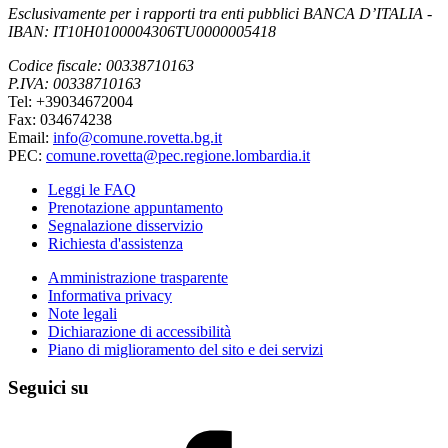
Esclusivamente per i rapporti tra enti pubblici BANCA D’ITALIA -
IBAN: IT10H0100004306TU0000005418
Codice fiscale: 00338710163
P.IVA: 00338710163
Tel: +39034672004
Fax: 034674238
Email:
info@comune.rovetta.bg.it
PEC:
comune.rovetta@pec.regione.lombardia.it
Leggi le FAQ
Prenotazione appuntamento
Segnalazione disservizio
Richiesta d'assistenza
Amministrazione trasparente
Informativa privacy
Note legali
Dichiarazione di accessibilità
Piano di miglioramento del sito e dei servizi
Seguici su