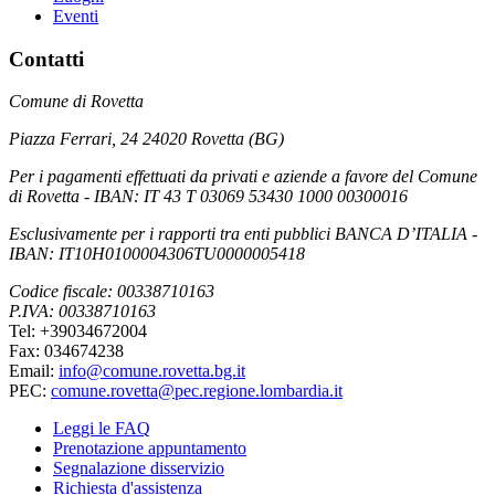
Eventi
Contatti
Comune di Rovetta
Piazza Ferrari, 24 24020 Rovetta (BG)
Per i pagamenti effettuati da privati e aziende a favore del Comune
di Rovetta - IBAN: IT 43 T 03069 53430 1000 00300016
Esclusivamente per i rapporti tra enti pubblici BANCA D’ITALIA -
IBAN: IT10H0100004306TU0000005418
Codice fiscale: 00338710163
P.IVA: 00338710163
Tel: +39034672004
Fax: 034674238
Email:
info@comune.rovetta.bg.it
PEC:
comune.rovetta@pec.regione.lombardia.it
Leggi le FAQ
Prenotazione appuntamento
Segnalazione disservizio
Richiesta d'assistenza