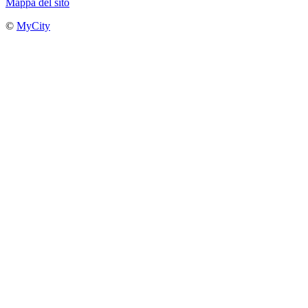
Mappa del sito
©
MyCity