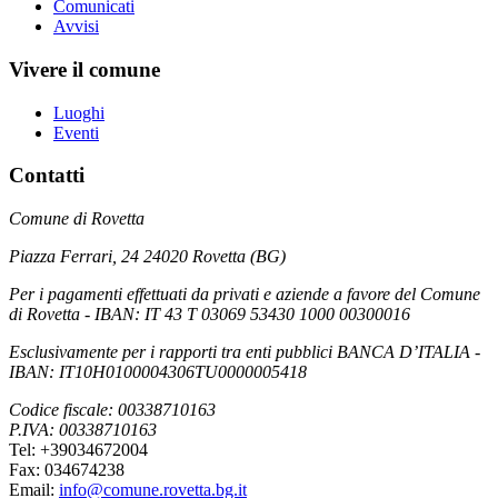
Comunicati
Avvisi
Vivere il comune
Luoghi
Eventi
Contatti
Comune di Rovetta
Piazza Ferrari, 24 24020 Rovetta (BG)
Per i pagamenti effettuati da privati e aziende a favore del Comune
di Rovetta - IBAN: IT 43 T 03069 53430 1000 00300016
Esclusivamente per i rapporti tra enti pubblici BANCA D’ITALIA -
IBAN: IT10H0100004306TU0000005418
Codice fiscale: 00338710163
P.IVA: 00338710163
Tel: +39034672004
Fax: 034674238
Email:
info@comune.rovetta.bg.it