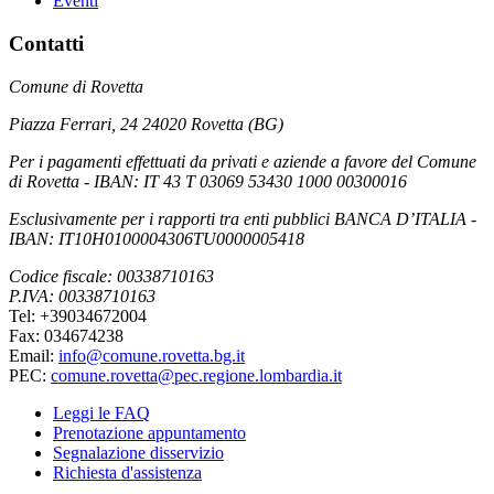
Eventi
Contatti
Comune di Rovetta
Piazza Ferrari, 24 24020 Rovetta (BG)
Per i pagamenti effettuati da privati e aziende a favore del Comune
di Rovetta - IBAN: IT 43 T 03069 53430 1000 00300016
Esclusivamente per i rapporti tra enti pubblici BANCA D’ITALIA -
IBAN: IT10H0100004306TU0000005418
Codice fiscale: 00338710163
P.IVA: 00338710163
Tel: +39034672004
Fax: 034674238
Email:
info@comune.rovetta.bg.it
PEC:
comune.rovetta@pec.regione.lombardia.it
Leggi le FAQ
Prenotazione appuntamento
Segnalazione disservizio
Richiesta d'assistenza