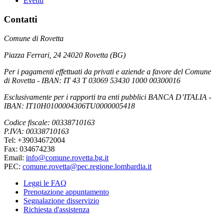
Eventi
Contatti
Comune di Rovetta
Piazza Ferrari, 24 24020 Rovetta (BG)
Per i pagamenti effettuati da privati e aziende a favore del Comune
di Rovetta - IBAN: IT 43 T 03069 53430 1000 00300016
Esclusivamente per i rapporti tra enti pubblici BANCA D’ITALIA -
IBAN: IT10H0100004306TU0000005418
Codice fiscale: 00338710163
P.IVA: 00338710163
Tel: +39034672004
Fax: 034674238
Email:
info@comune.rovetta.bg.it
PEC:
comune.rovetta@pec.regione.lombardia.it
Leggi le FAQ
Prenotazione appuntamento
Segnalazione disservizio
Richiesta d'assistenza