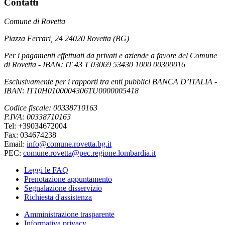
Contatti
Comune di Rovetta
Piazza Ferrari, 24 24020 Rovetta (BG)
Per i pagamenti effettuati da privati e aziende a favore del Comune
di Rovetta - IBAN: IT 43 T 03069 53430 1000 00300016
Esclusivamente per i rapporti tra enti pubblici BANCA D’ITALIA -
IBAN: IT10H0100004306TU0000005418
Codice fiscale: 00338710163
P.IVA: 00338710163
Tel: +39034672004
Fax: 034674238
Email:
info@comune.rovetta.bg.it
PEC:
comune.rovetta@pec.regione.lombardia.it
Leggi le FAQ
Prenotazione appuntamento
Segnalazione disservizio
Richiesta d'assistenza
Amministrazione trasparente
Informativa privacy