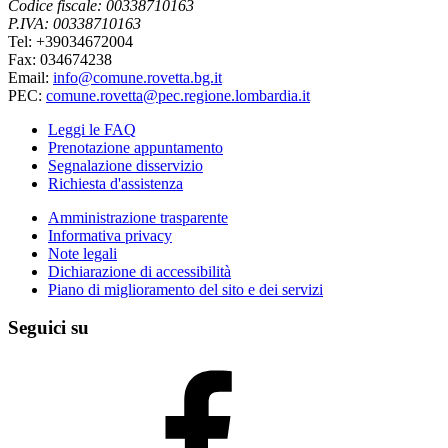
Codice fiscale: 00338710163
P.IVA: 00338710163
Tel: +39034672004
Fax: 034674238
Email:
info@comune.rovetta.bg.it
PEC:
comune.rovetta@pec.regione.lombardia.it
Leggi le FAQ
Prenotazione appuntamento
Segnalazione disservizio
Richiesta d'assistenza
Amministrazione trasparente
Informativa privacy
Note legali
Dichiarazione di accessibilità
Piano di miglioramento del sito e dei servizi
Seguici su