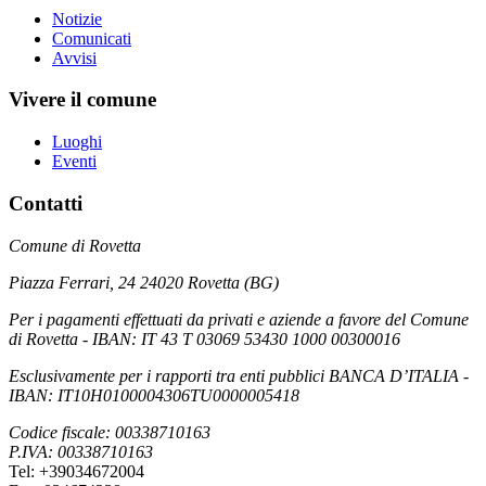
Notizie
Comunicati
Avvisi
Vivere il comune
Luoghi
Eventi
Contatti
Comune di Rovetta
Piazza Ferrari, 24 24020 Rovetta (BG)
Per i pagamenti effettuati da privati e aziende a favore del Comune
di Rovetta - IBAN: IT 43 T 03069 53430 1000 00300016
Esclusivamente per i rapporti tra enti pubblici BANCA D’ITALIA -
IBAN: IT10H0100004306TU0000005418
Codice fiscale: 00338710163
P.IVA: 00338710163
Tel: +39034672004